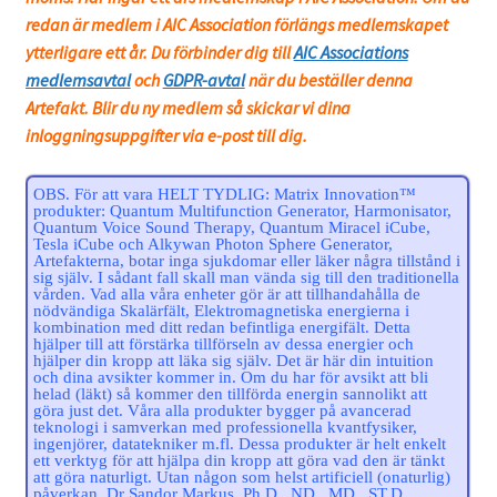
redan är medlem i AIC Association förlängs medlemskapet
ytterligare ett år. Du förbinder dig till
AIC Associations
medlemsavtal
och
GDPR-avtal
när du beställer denna
Artefakt. Blir du ny medlem så skickar vi dina
inloggningsuppgifter via e-post till dig.
OBS. För att vara HELT TYDLIG: Matrix Innovation™
produkter: Quantum Multifunction Generator, Harmonisator,
Quantum Voice Sound Therapy, Quantum Miracel iCube,
Tesla iCube och Alkywan Photon Sphere Generator,
Artefakterna, botar inga sjukdomar eller läker några tillstånd i
sig själv. I sådant fall skall man vända sig till den traditionella
vården. Vad alla våra enheter gör är att tillhandahålla de
nödvändiga Skalärfält, Elektromagnetiska energierna i
kombination med ditt redan befintliga energifält. Detta
hjälper till att förstärka tillförseln av dessa energier och
hjälper din kropp att läka sig själv. Det är här din intuition
och dina avsikter kommer in. Om du har för avsikt att bli
helad (läkt) så kommer den tillförda energin sannolikt att
göra just det. Våra alla produkter bygger på avancerad
teknologi i samverkan med professionella kvantfysiker,
ingenjörer, datatekniker m.fl. Dessa produkter är helt enkelt
ett verktyg för att hjälpa din kropp att göra vad den är tänkt
att göra naturligt. Utan någon som helst artificiell (onaturlig)
påverkan. Dr Sandor Markus, Ph.D., ND., MD., ST.D.