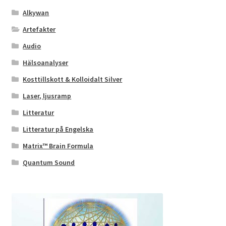
Alkywan
Artefakter
Audio
Hälsoanalyser
Kosttillskott & Kolloidalt Silver
Laser, ljusramp
Litteratur
Litteratur på Engelska
Matrix™ Brain Formula
Quantum Sound