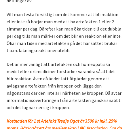
de klingar av.
Vill man testa försiktigt om det kommer att bli reaktion
eller inte så börjar man med att ha artefakten 1 eller 2
timmar per dag. Därefter kan man öka tiden till det dubbla
per dag tills man märker om det blir en reaktion eller inte.
Ökar man tiden med artefakten på det här sättet brukar
t.o.m. läkningsreaktioner utebli.
Det är mer vanligt att artefakten och homeopatiska
medel eller örtmediciner förstärker varandra så att det
blir reaktion. Även då är det lätt åtgärdat genom att
avlägsna artefakten från kroppen och lägga den
någonstans där den inte är i närheten av kroppen. Då avtar
informationsöverföringen från artefakten ganska snabbt
och det lugnar ner sig i kroppen.
Kostnaden för 1 st Artefakt Tredje Ögat är 3500 kr inkl. 25%
moms. Här ingår ett års medlemskap i AIC Association. Om du