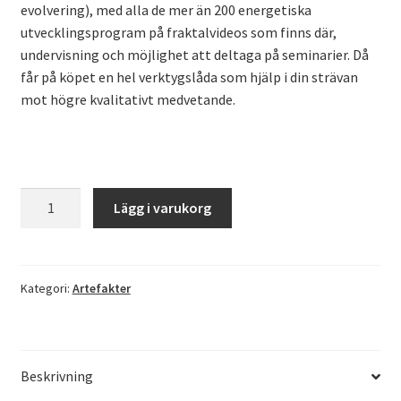
evolvering), med alla de mer än 200 energetiska
utvecklingsprogram på fraktalvideos som finns där,
undervisning och möjlighet att deltaga på seminarier. Då
får på köpet en hel verktygslåda som hjälp i din strävan
mot högre kvalitativt medvetande.
Artefakt
Lägg i varukorg
Tredje
Ögat
quantity
Kategori:
Artefakter
Beskrivning