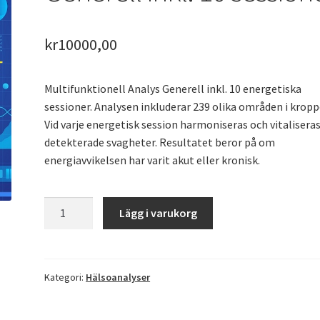
kr
10000,00
Multifunktionell Analys Generell inkl. 10 energetiska
sessioner. Analysen inkluderar 239 olika områden i kropp
Vid varje energetisk session harmoniseras och vitalisera
detekterade svagheter. Resultatet beror på om
energiavvikelsen har varit akut eller kronisk.
Multifunktionell
Lägg i varukorg
Analys
Generell
inkl.
10
Kategori:
Hälsoanalyser
sessioner
quantity