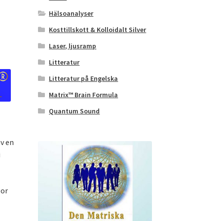
Hälsoanalyser
Kosttillskott & Kolloidalt Silver
Laser, ljusramp
Litteratur
Litteratur på Engelska
Matrix™ Brain Formula
Quantum Sound
v en
i
gor