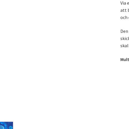
Via 
att 
och 
Den 
skic
skal
Mult