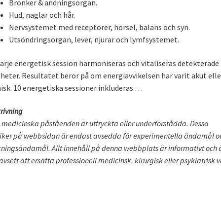
Bronker & andningsorgan.
Hud, naglar och hår.
Nervsystemet med receptorer, hörsel, balans och syn.
Utsöndringsorgan, lever, njurar och lymfsystemet.
varje energetisk session harmoniseras och vitaliseras detekterade
heter. Resultatet beror på om energiavvikelsen har varit akut elle
isk. 10 energetiska sessioner inkluderas …
krivning
 medicinska påståenden är uttryckta eller underförstådda. Dessa
iker på webbsidan är endast avsedda för experimentella ändamål o
kningsändamål. Allt innehåll på denna webbplats är informativt och 
 avsett att ersätta professionell medicinsk, kirurgisk eller psykiatrisk 