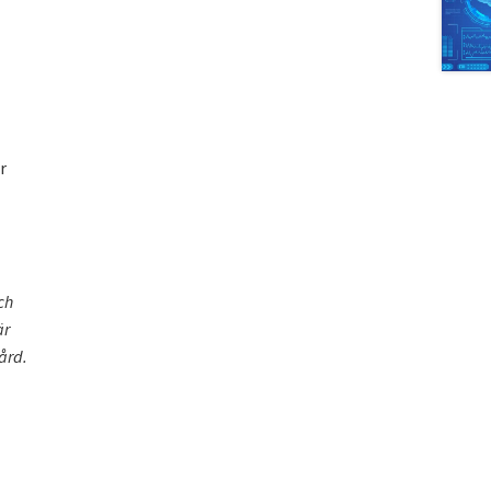
r
ch
är
vård.