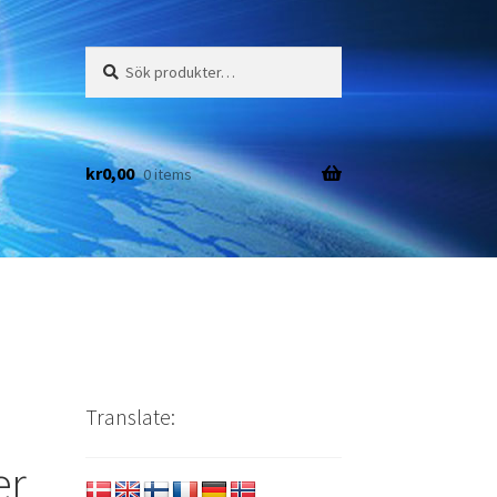
Sök
Sök
efter:
kr
0,00
0 items
Translate:
er