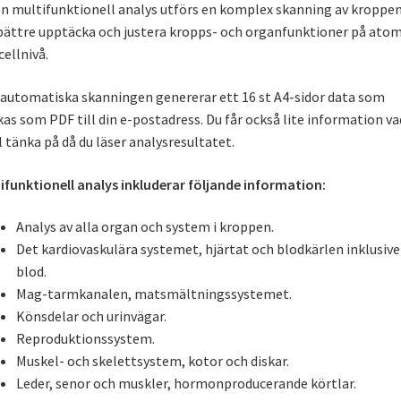
en multifunktionell analys utförs en komplex skanning av kroppen
bättre upptäcka och justera kropps- och organfunktioner på ato
cellnivå.
automatiska skanningen genererar ett 16 st A4-sidor data som
kas som PDF till din e-postadress. Du får också lite information va
l tänka på då du läser analysresultatet.
ifunktionell analys inkluderar följande information:
Analys av alla organ och system i kroppen.
Det kardiovaskulära systemet, hjärtat och blodkärlen inklusive
blod.
Mag-tarmkanalen, matsmältningssystemet.
Könsdelar och urinvägar.
Reproduktionssystem.
Muskel- och skelettsystem, kotor och diskar.
Leder, senor och muskler, hormonproducerande körtlar.