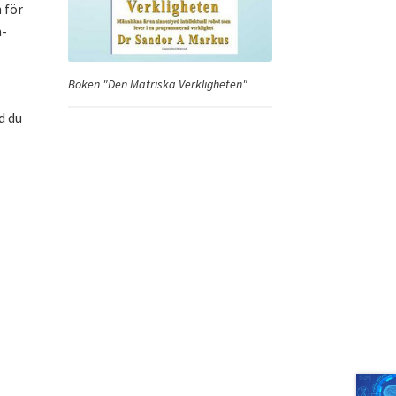
 för
m-
Boken "Den Matriska Verkligheten"
d du