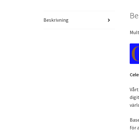
Be
Beskrivning
Mult
Cel
Vårt
digi
värl
Base
för 