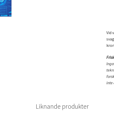
Vid 
svag
kron
Fris
Inga
tekn
fors
inte
Liknande produkter